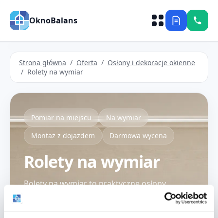
OknoBalans
Strona główna
/
Oferta
/
Osłony i dekoracje okienne
/ Rolety na wymiar
Pomiar na miejscu
Na wymiar
Montaż z dojazdem
Darmowa wycena
Rolety na wymiar
Rolety na wymiar to praktyczne osłony
okienne, które pomagają ograniczyć słońce,
zwiększyć prywatność i poprawić komfort
korzystania z pomieszczeń. Dobrze