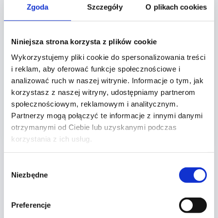
Zgoda
Szczegóły
O plikach cookies
sprawdzają się w mieszkaniach, domach,
biurach i lokalach usługowych.
W OknoBalans pomagamy dobrać rodzaj
Niniejsza strona korzysta z plików cookie
rolety, materiał, kolor i sposób montażu,
Wykorzystujemy pliki cookie do spersonalizowania treści
wykonujemy dokładny pomiar oraz
montujemy gotowe osłony u klienta. Dzięki
i reklam, aby oferować funkcje społecznościowe i
temu rolety są dopasowane do okna, wnętrza
analizować ruch w naszej witrynie. Informacje o tym, jak
i codziennego użytkowania.
korzystasz z naszej witryny, udostępniamy partnerom
społecznościowym, reklamowym i analitycznym.
Partnerzy mogą połączyć te informacje z innymi danymi
Wypełnij formularz i umów darmową wycenę
otrzymanymi od Ciebie lub uzyskanymi podczas
korzystania z ich usług.
Wybór
Niezbędne
zgody
Rolety na wymiar
Preferencje
Rolety na wymiar to wygodne rozwiązanie dla