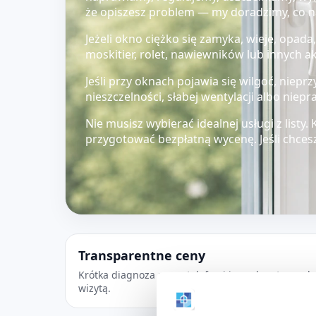
że opiszesz problem — my doradzimy, co naj
Jeżeli okno ciężko się zamyka, wieje, opada
moskitier, rolet, nawiewników lub innych a
Jeśli przy oknach pojawia się wilgoć, niep
nieszczelności, słabej wentylacji albo ni
Nie musisz wybierać idealnej usługi z listy
przygotować bezpłatną wycenę. Jeśli chcesz
Transparentne ceny
Krótka diagnoza przez telefon i jasny koszt przed
wizytą.