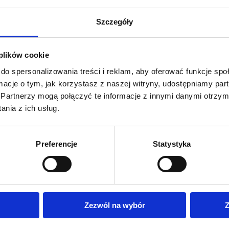
Szczegóły
Niepołomic, Skawiny i Miechowa?
 plików cookie
do spersonalizowania treści i reklam, aby oferować funkcje sp
wie, Bytomiu i Rudzie Śląskiej?
ormacje o tym, jak korzystasz z naszej witryny, udostępniamy p
Partnerzy mogą połączyć te informacje z innymi danymi otrzym
wa lub Katowic?
nia z ich usług.
go okna?
Preferencje
Statystyka
cji?
aluminiowe?
Zezwól na wybór
Z
onowych i tarasowych?