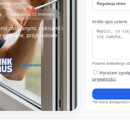
samego dnia**
ą
Gwarancja 12 miesięcy
Krótki opis usterki
mi związanymi z oknami i
y wybrane, przykładowe
Podanie dokładnego adr
Wyrażam zgodę 
prywatności
.
*W miarę dostępności w