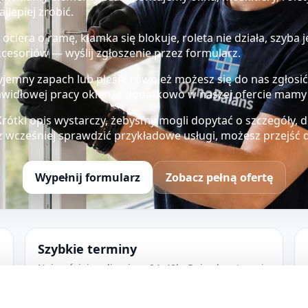
lepiej zrobić.
, ociera o ramę, klamka się blokuje, roleta nie działa, szyb
kcesoriów — wyślij zgłoszenie przez formularz.
rzyjemny zapach lub pleśń, również możesz się do nas zgłos
eprawidłowej pracy okien, a dodatkowo w naszej ofercie ma
. Krótki opis wystarczy, żebyśmy mogli dopytać o szczegóły, 
 wcześniej sprawdzić przykładowe usługi, możesz przejść do
Wypełnij formularz
Zobacz pełną ofertę
Szybkie terminy
Najczęściej realizacja w 24–48h. Dojazd na terenie
miasta.