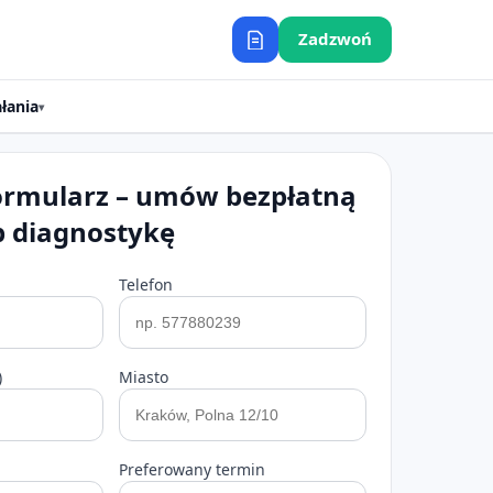
Zadzwoń
łania
▾
ormularz – umów bezpłatną
b diagnostykę
Telefon
)
Miasto
Preferowany termin