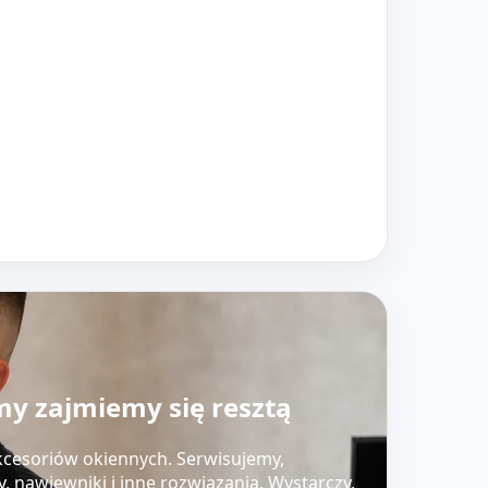
my zajmiemy się resztą
akcesoriów okiennych. Serwisujemy,
 nawiewniki i inne rozwiązania. Wystarczy,