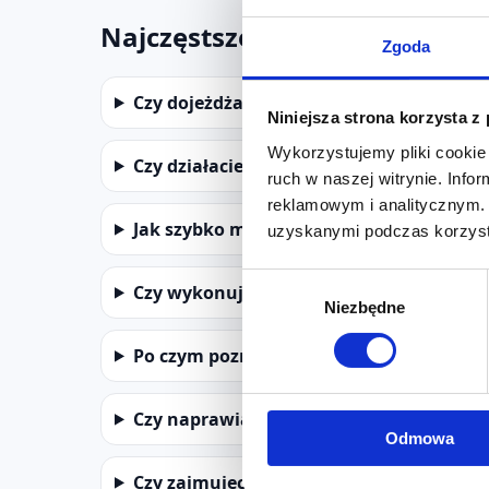
Najczęstsze pytania
Zgoda
Czy dojeżdżacie do Krakowa, Wieliczki, 
Niniejsza strona korzysta z
Wykorzystujemy pliki cookie 
Czy działacie także w Katowicach, Chorzo
ruch w naszej witrynie. Inf
reklamowym i analitycznym. 
Jak szybko możecie przyjechać do Krako
uzyskanymi podczas korzysta
Wybór
Czy wykonujecie drobne naprawy jedne
Niezbędne
zgody
Po czym poznam, że okno wymaga regula
Czy naprawiacie okna PCV, drewniane i 
Odmowa
Czy zajmujecie się serwisem drzwi balk