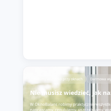
Robimy wszystko przy oknach
Darmowa w
Nie musisz wiedzieć, jak n
W OknoBalans robimy praktycznie wszystko,
naprawiamy, regulujemy, uszczelniamy, wym