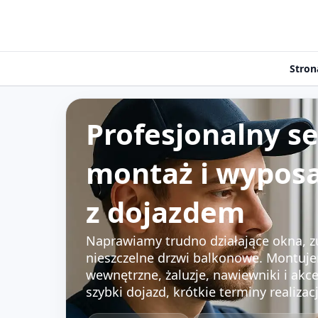
Stron
Profesjonalny se
montaż i wyposa
z dojazdem
Naprawiamy trudno działające okna, z
nieszczelne drzwi balkonowe. Montuje
wewnętrzne, żaluzje, nawiewniki i ak
szybki dojazd, krótkie terminy realizac