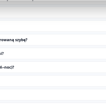
arowaną szybę?
i?
eń–noc)?