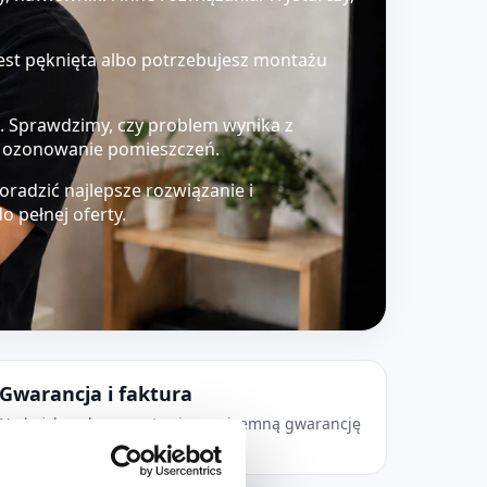
a jest pęknięta albo potrzebujesz montażu
ić. Sprawdzimy, czy problem wynika z
my ozonowanie pomieszczeń.
doradzić najlepsze rozwiązanie i
 pełnej oferty.
Gwarancja i faktura
Na każdą usługę wystawiamy pisemną gwarancję
i FV.