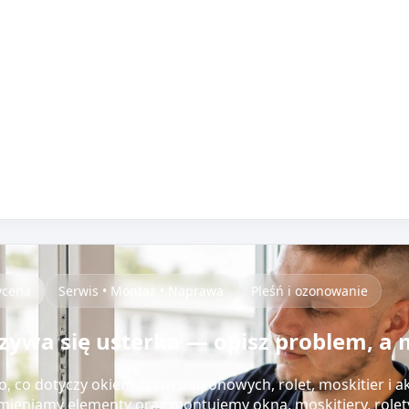
ycena
Serwis • Montaż • Naprawa
Pleśń i ozonowanie
azywa się usterka — opisz problem, a 
 co dotyczy okien, drzwi balkonowych, rolet, moskitier i 
ieniamy elementy oraz montujemy okna, moskitiery, rolety,