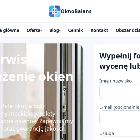
OknoBalans
a główna
Oferta
Blog
Cennik
Kontakt
Obszar dzia
▾
▾
rwis,
Wypełnij f
wycenę lu
żenie okien
Imię i nazwisko
użyte okucia oraz
E-mail (opcjonalnie
my moskitiery, rolety
cesoria okienne. Zapewniamy
ji oraz gwarancję jakości.
Usługa