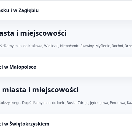
ąsku i w Zagłębiu
sta i miejscowości
jeżdżamy m.in. do Krakowa, Wieliczki, Niepołomic, Skawiny, Myślenic, Bochni, Brz
ci w Małopolsce
 miasta i miejscowości
okrzyskiego. Dojeżdżamy m.in. do Kielc, Buska-Zdroju, Jędrzejowa, Pińczowa, Kaz
ci w Świętokrzyskiem