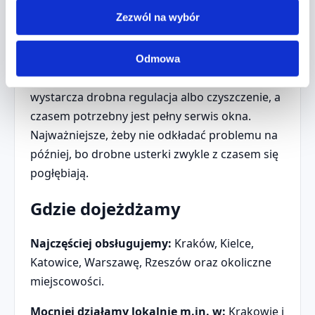
odkształcone.
Na ramach lub przy szybach widać oznaki
Zezwól na wybór
wilgoci.
Jeśli pojawia się jeden lub kilka z tych objawów,
Odmowa
warto sprawdzić temat dokładniej. Czasem
wystarcza drobna regulacja albo czyszczenie, a
czasem potrzebny jest pełny serwis okna.
Najważniejsze, żeby nie odkładać problemu na
później, bo drobne usterki zwykle z czasem się
pogłębiają.
Gdzie dojeżdżamy
Najczęściej obsługujemy:
Kraków, Kielce,
Katowice, Warszawę, Rzeszów oraz okoliczne
miejscowości.
Mocniej działamy lokalnie m.in. w:
Krakowie i