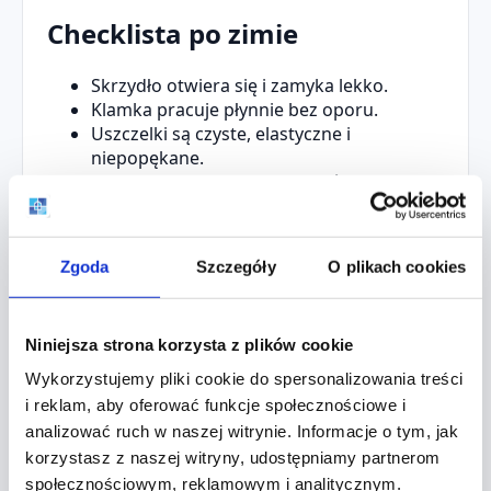
Checklista po zimie
Skrzydło otwiera się i zamyka lekko.
Klamka pracuje płynnie bez oporu.
Uszczelki są czyste, elastyczne i
niepopękane.
Okucia i zawiasy nie mają luzów ani
zgrzytów.
Przylgi i rowki są oczyszczone z
zabrudzeń.
Zgoda
Szczegóły
O plikach cookies
Docisk skrzydła jest równy.
Drzwi balkonowe i rolety także zostały
sprawdzone.
Niniejsza strona korzysta z plików cookie
Kiedy wystarczy przegląd, a
Wykorzystujemy pliki cookie do spersonalizowania treści
i reklam, aby oferować funkcje społecznościowe i
kiedy potrzebny jest serwis?
analizować ruch w naszej witrynie. Informacje o tym, jak
korzystasz z naszej witryny, udostępniamy partnerom
Podstawowe oględziny i czyszczenie można
społecznościowym, reklamowym i analitycznym.