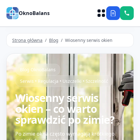
OknoBalans
Strona główna
/
Blog
/ Wiosenny serwis okien
Blog OknoBalans
Serwis • Regulacja • Uszczelki • Szczelność
Wiosenny serwis
okien – co warto
sprawdzić po zimie?
Po zimie okna często wymagają krótkiego