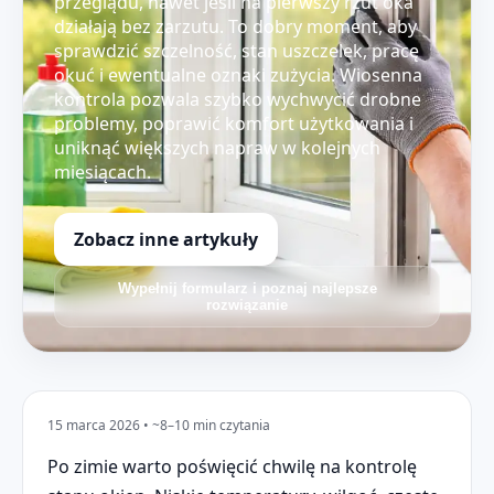
przeglądu, nawet jeśli na pierwszy rzut oka
działają bez zarzutu. To dobry moment, aby
sprawdzić szczelność, stan uszczelek, pracę
okuć i ewentualne oznaki zużycia. Wiosenna
kontrola pozwala szybko wychwycić drobne
problemy, poprawić komfort użytkowania i
uniknąć większych napraw w kolejnych
miesiącach.
Zobacz inne artykuły
Wypełnij formularz i poznaj najlepsze
rozwiązanie
15 marca 2026 • ~8–10 min czytania
Po zimie warto poświęcić chwilę na kontrolę