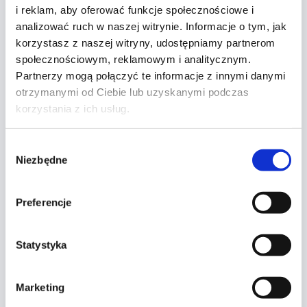
i reklam, aby oferować funkcje społecznościowe i
okucia. Zanim zamówisz serwis, sprawdź:
analizować ruch w naszej witrynie. Informacje o tym, jak
Czy klamka chodzi płynnie i ustawia się
korzystasz z naszej witryny, udostępniamy partnerom
pod kątem 45° w mikrowentylacji.
społecznościowym, reklamowym i analitycznym.
Czy skrzydło nie opadło – zauważalne przy
Partnerzy mogą połączyć te informacje z innymi danymi
dolnym narożniku przy klamce.
otrzymanymi od Ciebie lub uzyskanymi podczas
Czy uszczelki są elastyczne i niepopękane.
korzystania z ich usług.
Prosta
korekta zawiasu dolnego
(imbus 4 mm)
często wystarcza, ale
nie przekręcaj śrub na
Wybór
Niezbędne
zgody
siłę
. Jeśli zawias „złapie luz”, możemy wymienić
element lub ponownie wycentrować skrzydło.
Preferencje
Kiedy wezwać fachowca?
Statystyka
Gdy skrzydło ociera górą i dołem jednocześnie,
okucia mogą być zużyte lub rama jest skręcona.
Marketing
Wtedy wykonujemy pełną regulację, test