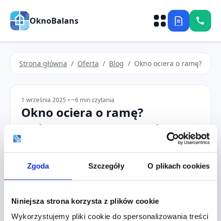
OknoBalans
Strona główna
/
Oferta
/
Blog
/ Okno ociera o ramę?
1 września 2025 • ~6 min czytania
Okno ociera o ramę?
Najczęstsze przyczyny i
szybkie rozwiązania
Zgoda
Szczegóły
O plikach cookies
#regulacja
#serwis
#PVC
Jeżeli okno ociera o ramę, zwykle winne są:
Niniejsza strona korzysta z plików cookie
osiadanie skrzydła
, poluzowane śruby
zawiasów, rozregulowany docisk lub zużyte
Wykorzystujemy pliki cookie do spersonalizowania treści