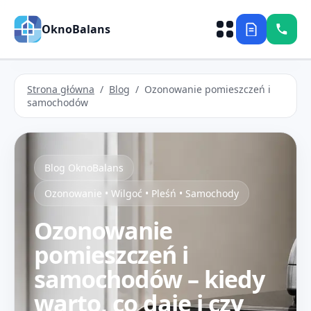
OknoBalans
Strona główna
/
Blog
/ Ozonowanie pomieszczeń i
samochodów
Blog OknoBalans
Ozonowanie • Wilgoć • Pleśń • Samochody
Ozonowanie
pomieszczeń i
samochodów – kiedy
warto, co daje i czy