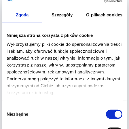
zabrudzona albo w aucie dalej znajduje się
źródło zapachu, samo ozonowanie może nie
Zgoda
Szczegóły
O plikach cookies
dać trwałego efektu. Najlepiej połączyć je ze
sprzątaniem, wymianą filtra kabinowego i
sprawdzeniem, skąd bierze się wilgoć.
Niniejsza strona korzysta z plików cookie
Wykorzystujemy pliki cookie do spersonalizowania treści
7) Jak wygląda usługa
i reklam, aby oferować funkcje społecznościowe i
ozonowania?
analizować ruch w naszej witrynie. Informacje o tym, jak
korzystasz z naszej witryny, udostępniamy partnerom
społecznościowym, reklamowym i analitycznym.
Najpierw klient opisuje problem: gdzie ma być
Partnerzy mogą połączyć te informacje z innymi danymi
wykonane ozonowanie, jaka jest powierzchnia,
otrzymanymi od Ciebie lub uzyskanymi podczas
czy problem dotyczy pleśni, wilgoci, zapachu
korzystania z ich usług.
papierosów, zwierząt, samochodu czy
pomieszczenia po zalaniu. Na tej podstawie
Wybór
dobieramy sposób działania i czas pracy
Niezbędne
zgody
urządzenia.