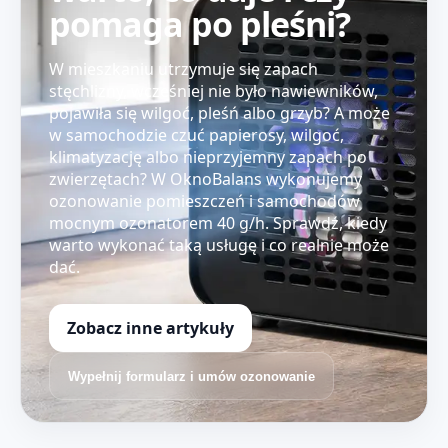
pomaga po pleśni?
W mieszkaniu utrzymuje się zapach
stęchlizny, wcześniej nie było nawiewników,
pojawiła się wilgoć, pleśń albo grzyb? A może
w samochodzie czuć papierosy, wilgoć,
klimatyzację albo nieprzyjemny zapach po
zwierzętach? W OknoBalans wykonujemy
ozonowanie pomieszczeń i samochodów
mocnym ozonatorem 40 g/h. Sprawdź, kiedy
warto wykonać taką usługę i co realnie może
dać.
Zobacz inne artykuły
Wypełnij formularz i umów ozonowanie