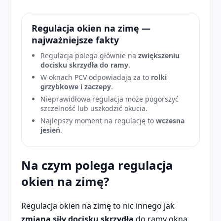
Regulacja okien na zimę —
najważniejsze fakty
Regulacja polega głównie na
zwiększeniu
docisku skrzydła do ramy
.
W oknach PCV odpowiadają za to
rolki
grzybkowe i zaczepy
.
Nieprawidłowa regulacja może pogorszyć
szczelność lub uszkodzić okucia.
Najlepszy moment na regulację to
wczesna
jesień
.
Na czym polega regulacja
okien na zimę?
Regulacja okien na zimę to nic innego jak
zmiana siły docisku skrzydła
do ramy okna.